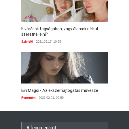
Elvárások fogságában, vagy álarcok nélkül
szeretnél élni?
Szívlelő
2021.03.17. 10:58
Biri Magdi - Az ékszerhajtogatás művésze
Fenomén
2021.02.01. 09:59
A fenomenáról