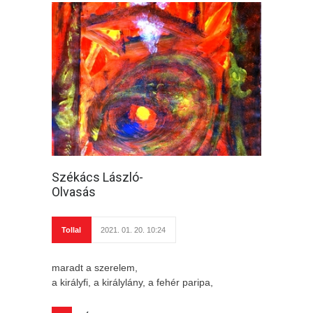
Székács László-
Olvasás
Tollal
2021. 01. 20. 10:24
maradt a szerelem,
a királyfi, a királylány, a fehér paripa,