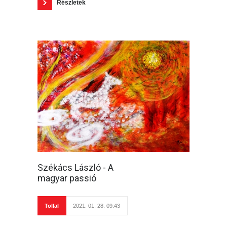
Részletek
Székács László - A
magyar passió
Tollal
2021. 01. 28. 09:43