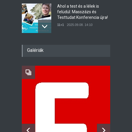
Ahol a test és a lélek is
felüdül: Masszázs és
Testtudat Konferencia újra!
11+1
2025.09.08. 14:10
A legjobb masszőrök
Galériák
masszíroznak egy helyen az
I. Magyar Masszázs és
Testtudat Konferencián
11+1
2024.11.05. 10:10
Meg tud változni egy
nárcisztikus?
Szívlelő
2024.10.07. 08:55