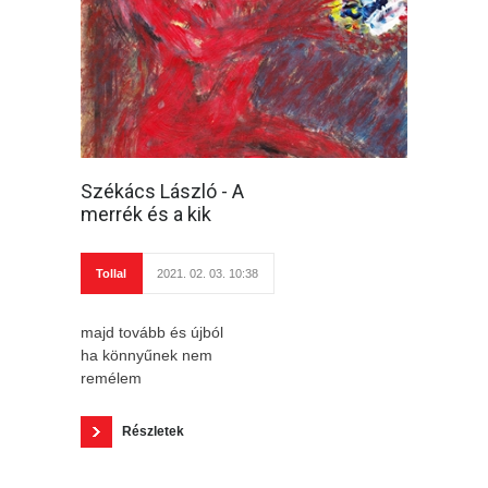
Székács László - A
merrék és a kik
Tollal
2021. 02. 03. 10:38
majd tovább és újból
ha könnyűnek nem
remélem
Részletek