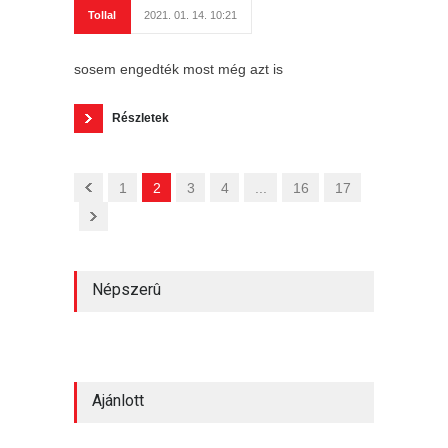
Tollal
2021. 01. 14. 10:21
sosem engedték most még azt is
Részletek
1
2
3
4
...
16
17
Népszerû
Ajánlott