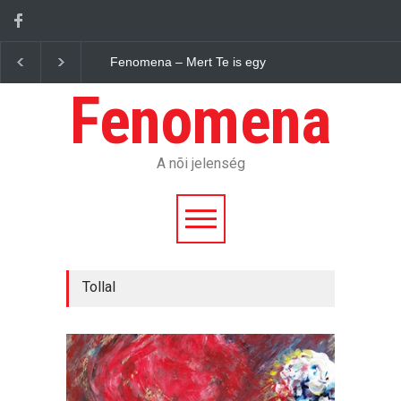
Fenomena – Mert Te is egy jelenség vagy.
Fenomena
A nõi jelenség
Tollal