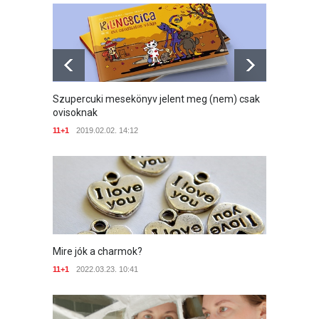
Szupercuki mesekönyv jelent meg (nem) csak
Káros 
Szupercuki mesekönyv jelent meg (nem) csak
ovisoknak
ovisoknak
11+1
20
11+1
2019.02.02. 14:12
11+1
2019.02.02. 14:12
Mire jók a charmok?
11+1
2022.03.23. 10:41