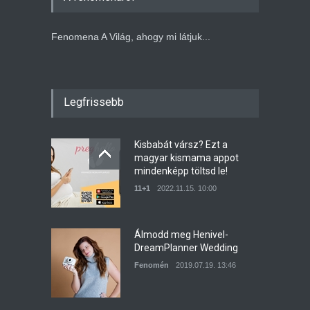
Fenomena A Világ, ahogy mi látjuk...
Legfrissebb
Kisbabát vársz? Ezt a
magyar kismama appot
mindenképp töltsd le!
11+1
2022.11.15. 10:00
Álmodd meg Henivel-
DreamPlanner Wedding
Fenomén
2019.07.19. 13:46