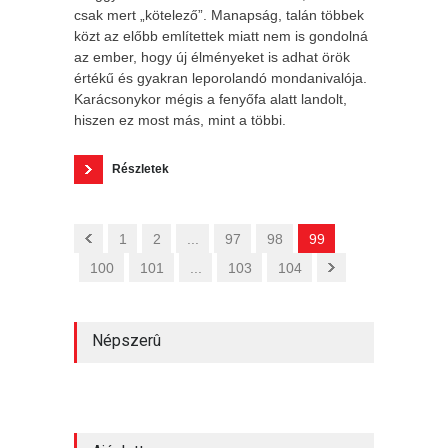
csak mert „kötelező”. Manapság, talán többek
közt az előbb említettek miatt nem is gondolná
az ember, hogy új élményeket is adhat örök
értékű és gyakran leporolandó mondanivalója.
Karácsonykor mégis a fenyőfa alatt landolt,
hiszen ez most más, mint a többi.
Részletek
1
2
...
97
98
99
100
101
...
103
104
Népszerû