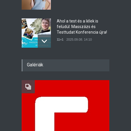
Ahol a test és a lélek is
felüdül: Masszázs és
Testtudat Konferencia újra!
11+1
2025.09.08. 14:10
A legjobb masszőrök
Galériák
masszíroznak egy helyen az
I. Magyar Masszázs és
Testtudat Konferencián
11+1
2024.11.05. 10:10