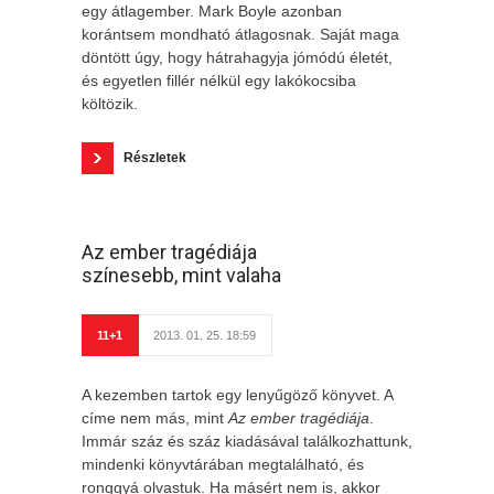
egy átlagember. Mark Boyle azonban
korántsem mondható átlagosnak. Saját maga
döntött úgy, hogy hátrahagyja jómódú életét,
és egyetlen fillér nélkül egy lakókocsiba
költözik.
Részletek
Az ember tragédiája
színesebb, mint valaha
11+1
2013. 01. 25. 18:59
A kezemben tartok egy lenyűgöző könyvet. A
címe nem más, mint
Az ember tragédiája
.
Immár száz és száz kiadásával találkozhattunk,
mindenki könyvtárában megtalálható, és
ronggyá olvastuk. Ha másért nem is, akkor