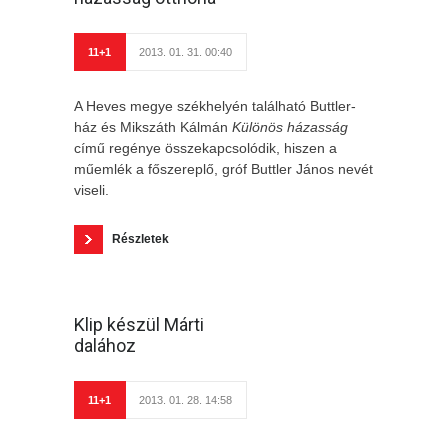
11+1
2013. 01. 31. 00:40
A Heves megye székhelyén található Buttler-
ház és Mikszáth Kálmán
Különös házasság
című regénye összekapcsolódik, hiszen a
műemlék a főszereplő, gróf Buttler János nevét
viseli.
Részletek
Klip készül Márti
dalához
11+1
2013. 01. 28. 14:58