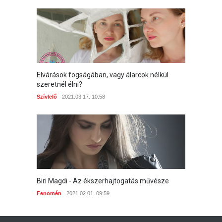
Elvárások fogságában, vagy álarcok nélkül
szeretnél élni?
Szívlelő
2021.03.17. 10:58
Biri Magdi - Az ékszerhajtogatás művésze
Fenomén
2021.02.01. 09:59