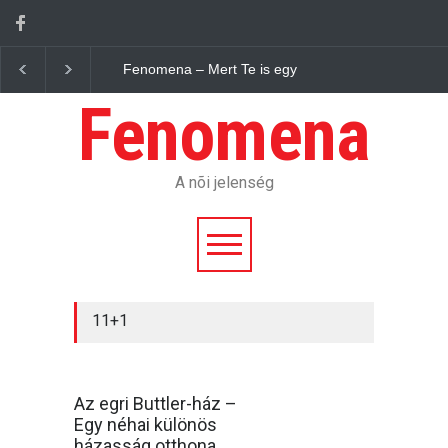
Fenomena – Mert Te is egy jelenség vagy.
Fenom
Fenomena
A nõi jelenség
11+1
Az egri Buttler-ház –
Egy néhai különös
házasság otthona