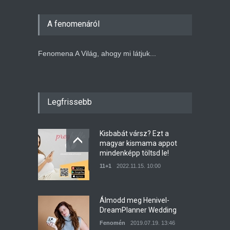
A fenomenáról
Fenomena A Világ, ahogy mi látjuk...
Legfrissebb
Kisbabát vársz? Ezt a
magyar kismama appot
mindenképp töltsd le!
11+1
2022.11.15. 10:00
Álmodd meg Henivel-
DreamPlanner Wedding
Fenomén
2019.07.19. 13:46