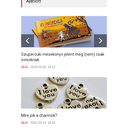
Ajánlott
Szupercuki mesekönyv jelent meg (nem) csak
Káros 
Szupercuki mesekönyv jelent meg (nem) csak
ovisoknak
ovisoknak
11+1
20
11+1
2019.02.02. 14:12
11+1
2019.02.02. 14:12
Mire jók a charmok?
11+1
2022.03.23. 10:41