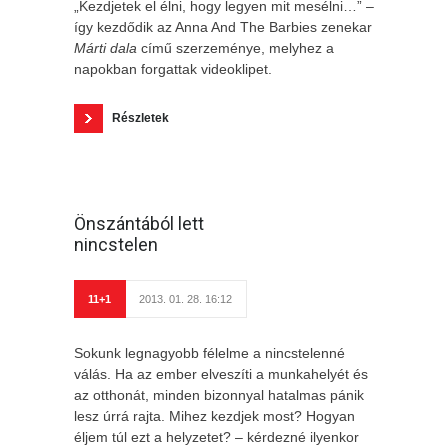
„Kezdjetek el élni, hogy legyen mit mesélni…” –
így kezdődik az Anna And The Barbies zenekar
Márti dala
című szerzeménye, melyhez a
napokban forgattak videoklipet.
Részletek
Önszántából lett
nincstelen
11+1
2013. 01. 28. 16:12
Sokunk legnagyobb félelme a nincstelenné
válás. Ha az ember elveszíti a munkahelyét és
az otthonát, minden bizonnyal hatalmas pánik
lesz úrrá rajta. Mihez kezdjek most? Hogyan
éljem túl ezt a helyzetet? – kérdezné ilyenkor