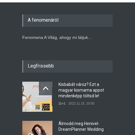
A fenomenáról
Fenomena A Világ, ahogy mi látjuk...
Legfrissebb
Kisbabát vársz? Ezt a
magyar kismama appot
mindenképp töltsd le!
11+1
2022.11.15. 10:00
Álmodd meg Henivel-
DreamPlanner Wedding