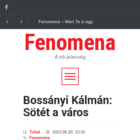
Fenomena – Mert Te is egy jelenség vagy.
Fenom
Fenomena
A női jelenség
Bossányi Kálmán:
Sötét a város
Tollal
2023.06.20. 13:16
Fenomena