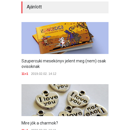
Ajánlott
Szupercuki mesekönyv jelent meg (nem) csak
ovisoknak
11+1
2019.02.02. 14:12
Mire jók a charmok?