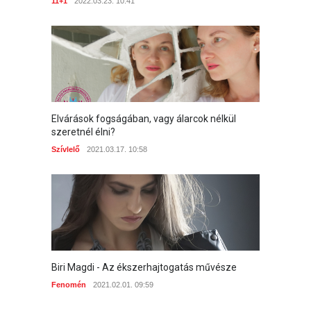
11+1
2022.03.23. 10:41
Elvárások fogságában, vagy álarcok nélkül
szeretnél élni?
Szívlelő
2021.03.17. 10:58
Biri Magdi - Az ékszerhajtogatás művésze
Fenomén
2021.02.01. 09:59