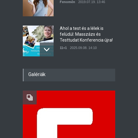
Fenomén
2019.07.19. 13:46
Ahol a test és a lélek is
felüdül: Masszázs és
Testtudat Konferencia újra!
11+1
2025.09.08. 14:10
A legjobb masszőrök
Galériák
masszíroznak egy helyen az
I. Magyar Masszázs és
Testtudat Konferencián
11+1
2024.11.05. 10:10
Egyedül a párterápián:
furcsa vagy felszabadító?
Szívlelő
2025.04.28. 11:33