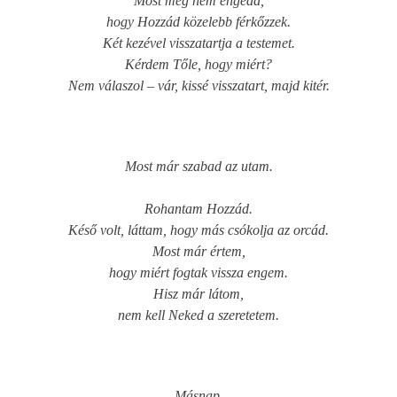
Most még nem engedd,
hogy Hozzád közelebb férkőzzek.
Két kezével visszatartja a testemet.
Kérdem Tőle, hogy miért?
Nem válaszol – vár, kissé visszatart, majd kitér.
Most már szabad az utam.
Rohantam Hozzád.
Késő volt, láttam, hogy más csókolja az orcád.
Most már értem,
hogy miért fogtak vissza engem.
Hisz már látom,
nem kell Neked a szeretetem.
Másnap.