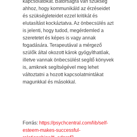
kapcsolatokat. Bátorságra van szükség
ahhoz, hogy kommunikáld az érzéseidet
és szükségleteidet ezzel kritikát és
elutasítást kockáztatva. Az önbecsülés azt
is jelenti, hogy tudod, megérdemled a
szeretetet és képes is vagy annak
fogadására. Terapeutával a mérgező
szülők által okozott károk gyógyíthatóak,
illetve vannak önbecsülést segítő könyvek
is, amiknek segítségével meg lehet
változtatni a hozott kapcsolatmintákat
magunkkal és másokkal.
Forrás:
https://psychcentral.com/lib/self-
esteem-makes-successful-