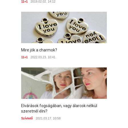
11+1
2019.02.02. 14:12
Mire jók a charmok?
11+1
2022.03.23. 10:41
Elvárások fogságában, vagy álarcok nélkül
szeretnél élni?
Szívlelő
2021.03.17. 10:58