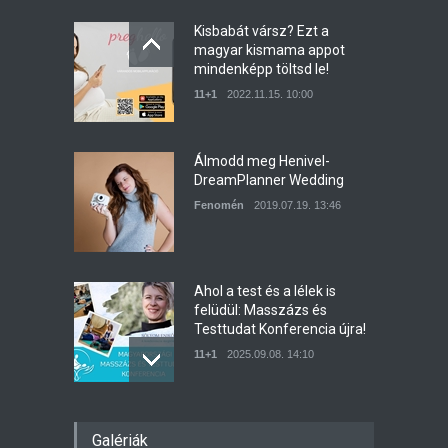
Kisbabát vársz? Ezt a
magyar kismama appot
mindenképp töltsd le!
11+1
2022.11.15. 10:00
Álmodd meg Henivel-
DreamPlanner Wedding
Fenomén
2019.07.19. 13:46
Ahol a test és a lélek is
felüdül: Masszázs és
Testtudat Konferencia újra!
11+1
2025.09.08. 14:10
A legjobb masszőrök
Galériák
masszíroznak egy helyen az