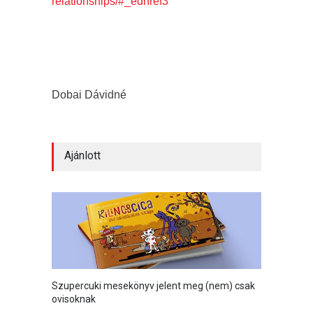
relationships/#_ednref3
Dobai Dávidné
Ajánlott
Szupercuki mesekönyv jelent meg (nem) csak
ovisoknak