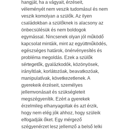
hangját, ha a vágyait, érzéseit,
véleményét nem veszik tudomásul és nem
veszik komolyan a szülők. Az ilyen
családokban a szülőknek is alacsony az
önbecsülésük és nem boldogok
egymással. Nincsenek olyan jól működő
kapcsolat mintáik, mint az együttműködés,
egészséges határok, önérvényesítés és
probléma megoldás. Ezek a szülők
sértegetők, gyalázkodók, közönyösek,
irányítóak, korlátozóak, beavatkozóak,
manipulatívak, következetlenek. A
gyerekeik érzéseit, személyes
jellemvonásait és szükségleteit
megszégyenítik. Ezért a gyerekek
érzelmileg elhanyagoltak és azt érzik,
hogy nem elég jók ahhoz, hogy szüleik
elfogadják őket. Egy mérgező
szégyenérzet lesz jellemző a belső lelki