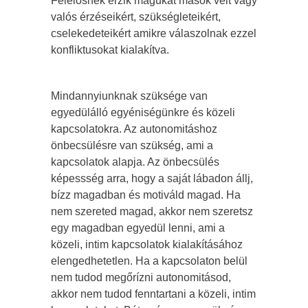
Felelősnek érzik magukat mások vélt vagy
valós érzéseikért, szükségleteikért,
cselekedeteikért amikre válaszolnak ezzel
konfliktusokat kialakítva.
Mindannyiunknak szüksége van
egyedülálló egyéniségünkre és közeli
kapcsolatokra. Az autonomitáshoz
önbecsülésre van szükség, ami a
kapcsolatok alapja. Az önbecsülés
képessség arra, hogy a saját lábadon állj,
bízz magadban és motiváld magad. Ha
nem szereted magad, akkor nem szeretsz
egy magadban egyedül lenni, ami a
közeli, intim kapcsolatok kialakításához
elengedhetetlen. Ha a kapcsolaton belül
nem tudod megőrízni autonomitásod,
akkor nem tudod fenntartani a közeli, intim