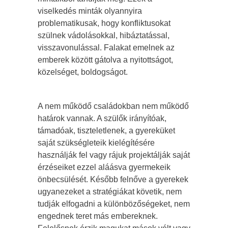
viselkedés minták olyannyira
problematikusak, hogy konfliktusokat
szülnek vádolásokkal, hibáztatással,
visszavonulással. Falakat emelnek az
emberek között gátolva a nyitottságot,
közelséget, boldogságot.
A nem működő családokban nem működő
határok vannak. A szülők irányítóak,
támadóak, tiszteletlenek, a gyereküket
saját szükségleteik kielégítésére
használják fel vagy rájuk projektálják saját
érzéseiket ezzel aláásva gyermekeik
önbecsülését. Később felnőve a gyerekek
ugyanezeket a stratégiákat követik, nem
tudják elfogadni a különbözőségeket, nem
engednek teret más embereknek.