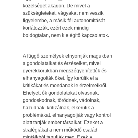
közelséget akarjon. De mivel a
szükségleteket, vágyakat nem veszik
figyelembe, a másik fél autonomitását
korlátozzák, ezért ezek mindig
boldogtalan, nem kielégítő kapcsolatok.
A függő személyek elnyomják magukban
a gondolataikat és érzéseiket, mivel
gyerekkorukban megszégyenítették és
elhanyagolták őket. Így kerülik el a
kritikákat és mondanak le érzelmeikről.
Ehelyett ők gondolatokat olvasnak,
gondoskodnak, törődnek, vádolnak,
hazudnak, kritizálnak, elkerülik a
problémákat, elhanyagolják vagy kontrol
alatt tartják ember társaikat. Ezeket a
stratégiákat a nem működő család
mintáikból tanulják meg. Ezek a