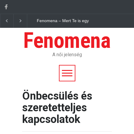
Fenomena – Mert Te is egy jelenség vagy.
Fen
Fenomena
A női jelenség
Önbecsülés és
szeretetteljes
kapcsolatok