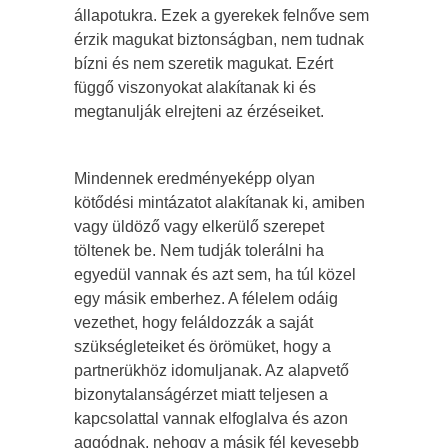
állapotukra. Ezek a gyerekek felnőve sem
érzik magukat biztonságban, nem tudnak
bízni és nem szeretik magukat. Ezért
függő viszonyokat alakítanak ki és
megtanulják elrejteni az érzéseiket.
Mindennek eredményeképp olyan
kötődési mintázatot alakítanak ki, amiben
vagy üldöző vagy elkerülő szerepet
töltenek be. Nem tudják tolerálni ha
egyedül vannak és azt sem, ha túl közel
egy másik emberhez. A félelem odáig
vezethet, hogy feláldozzák a saját
szükségleteiket és örömüket, hogy a
partnerükhöz idomuljanak. Az alapvető
bizonytalanságérzet miatt teljesen a
kapcsolattal vannak elfoglalva és azon
aggódnak, nehogy a másik fél kevesebb