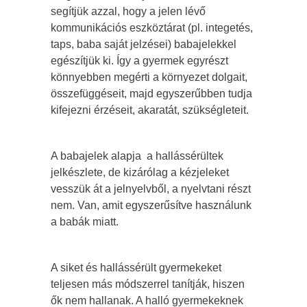
segítjük azzal, hogy a jelen lévő
kommunikációs eszköztárat (pl. integetés,
taps, baba saját jelzései) babajelekkel
egészítjük ki. Így a gyermek egyrészt
könnyebben megérti a környezet dolgait,
összefüggéseit, majd egyszerűbben tudja
kifejezni érzéseit, akaratát, szükségleteit.
A babajelek alapja a hallássérültek
jelkészlete, de kizárólag a kézjeleket
vesszük át a jelnyelvből, a nyelvtani részt
nem. Van, amit egyszerűsítve használunk
a babák miatt.
A siket és hallássérült gyermekeket
teljesen más módszerrel tanítják, hiszen
ők nem hallanak. A halló gyermekeknek