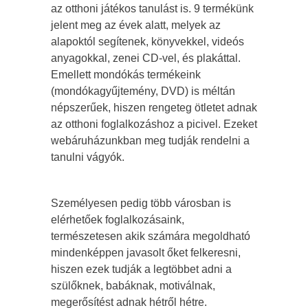
az otthoni játékos tanulást is. 9 termékünk
jelent meg az évek alatt, melyek az
alapoktól segítenek, könyvekkel, videós
anyagokkal, zenei CD-vel, és plakáttal.
Emellett mondókás termékeink
(mondókagyűjtemény, DVD) is méltán
népszerűek, hiszen rengeteg ötletet adnak
az otthoni foglalkozáshoz a picivel. Ezeket
webáruházunkban meg tudják rendelni a
tanulni vágyók.
Személyesen pedig több városban is
elérhetőek foglalkozásaink,
természetesen akik számára megoldható
mindenképpen javasolt őket felkeresni,
hiszen ezek tudják a legtöbbet adni a
szülőknek, babáknak, motiválnak,
megerősítést adnak hétről hétre.