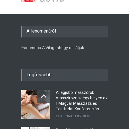
Fenomén
2021.02.01. 09:59
A fenomenáról
Fenomena A Világ, ahogy mi látjuk...
Legfrissebb
A legjobb masszőrök
masszíroznak egy helyen az
I. Magyar Masszázs és
Testtudat Konferencián
11+1
2024.11.05. 10:10