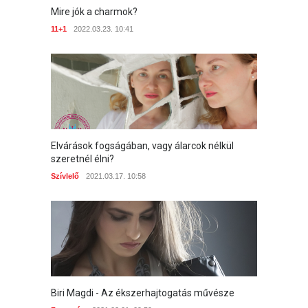
Mire jók a charmok?
11+1
2022.03.23. 10:41
Elvárások fogságában, vagy álarcok nélkül
szeretnél élni?
Szívlelő
2021.03.17. 10:58
Biri Magdi - Az ékszerhajtogatás művésze