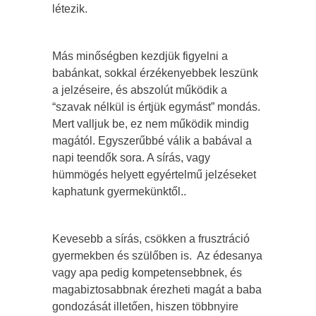
létezik.
Más minőségben kezdjük figyelni a
babánkat, sokkal érzékenyebbek leszünk
a jelzéseire, és abszolút működik a
“szavak nélkül is értjük egymást” mondás.
Mert valljuk be, ez nem működik mindig
magától. Egyszerűbbé válik a babával a
napi teendők sora. A sírás, vagy
hümmögés helyett egyértelmű jelzéseket
kaphatunk gyermekünktől..
Kevesebb a sírás, csökken a frusztráció
gyermekben és szülőben is. Az édesanya
vagy apa pedig kompetensebbnek, és
magabiztosabbnak érezheti magát a baba
gondozását illetően, hiszen többnyire