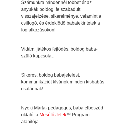
Számunkra mindennél többet ér az
anyukák boldog, felszabadult
visszajelzése, sikerélménye, valamint a
csillogó, és érdeklődő babatekintetek a
foglalkozásokon!
Vidám, játékos fejlődés, boldog baba-
szülő kapcsolat.
Sikeres, boldog babajelelést,
kommunikációt kívánok minden kisbabás
családnak!
Nyéki Márta- pedagógus, babajelbeszéd
oktató, a
Mesélő Jelek
™ Program
alapítója