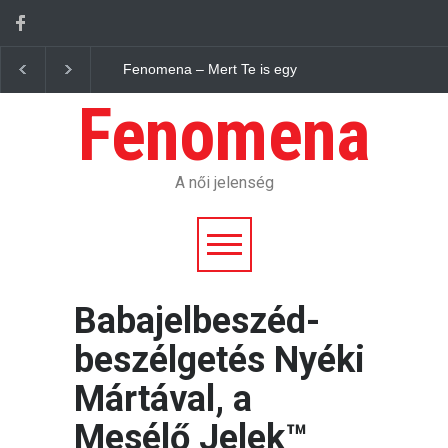
enomena – Mert Te is egy jelenség vagy.
Fenomena – Egyedi, mint
Fenomena
A női jelenség
Babajelbeszéd-
beszélgetés Nyéki
Mártával, a
Mesélő Jelek™