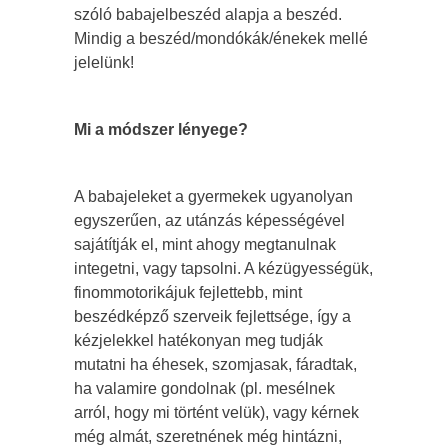
szóló babajelbeszéd alapja a beszéd.
Mindig a beszéd/mondókák/énekek mellé
jelelünk!
Mi a módszer lényege?
A babajeleket a gyermekek ugyanolyan
egyszerűen, az utánzás képességével
sajátítják el, mint ahogy megtanulnak
integetni, vagy tapsolni. A kézügyességük,
finommotorikájuk fejlettebb, mint
beszédképző szerveik fejlettsége, így a
kézjelekkel hatékonyan meg tudják
mutatni ha éhesek, szomjasak, fáradtak,
ha valamire gondolnak (pl. mesélnek
arról, hogy mi történt velük), vagy kérnek
még almát, szeretnének még hintázni,