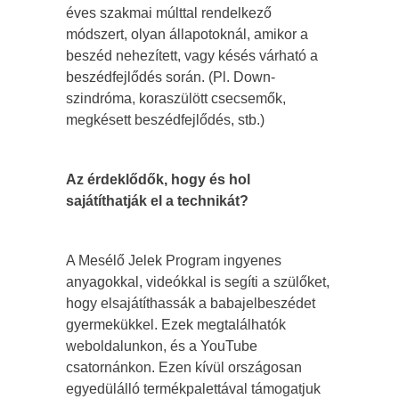
éves szakmai múlttal rendelkező
módszert, olyan állapotoknál, amikor a
beszéd nehezített, vagy késés várható a
beszédfejlődés során. (Pl. Down-
szindróma, koraszülött csecsemők,
megkésett beszédfejlődés, stb.)
Az érdeklődők, hogy és hol
sajátíthatják el a technikát?
A Mesélő Jelek Program ingyenes
anyagokkal, videókkal is segíti a szülőket,
hogy elsajátíthassák a babajelbeszédet
gyermekükkel. Ezek megtalálhatók
weboldalunkon, és a YouTube
csatornánkon. Ezen kívül országosan
egyedülálló termékpalettával támogatjuk