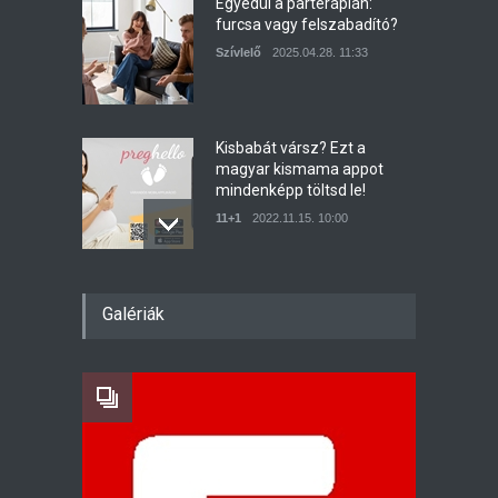
Egyedül a párterápián:
furcsa vagy felszabadító?
Szívlelő
2025.04.28. 11:33
Kisbabát vársz? Ezt a
magyar kismama appot
mindenképp töltsd le!
11+1
2022.11.15. 10:00
Álmodd meg Henivel-
Galériák
DreamPlanner Wedding
Fenomén
2019.07.19. 13:46
Ahol a test és a lélek is
felüdül: Masszázs és
Testtudat Konferencia újra!