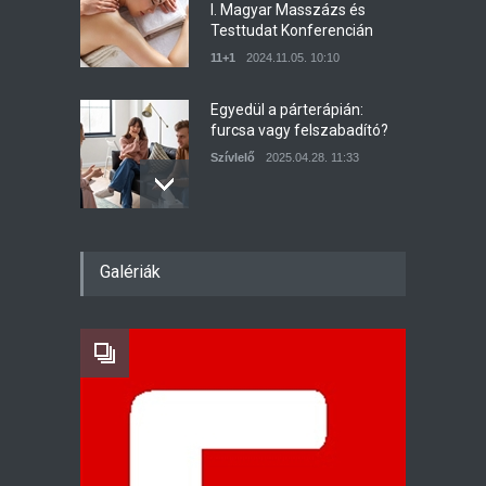
I. Magyar Masszázs és
Testtudat Konferencián
11+1
2024.11.05. 10:10
Egyedül a párterápián:
furcsa vagy felszabadító?
Szívlelő
2025.04.28. 11:33
Kisbabát vársz? Ezt a
Galériák
magyar kismama appot
mindenképp töltsd le!
11+1
2022.11.15. 10:00
Álmodd meg Henivel-
DreamPlanner Wedding
Fenomén
2019.07.19. 13:46