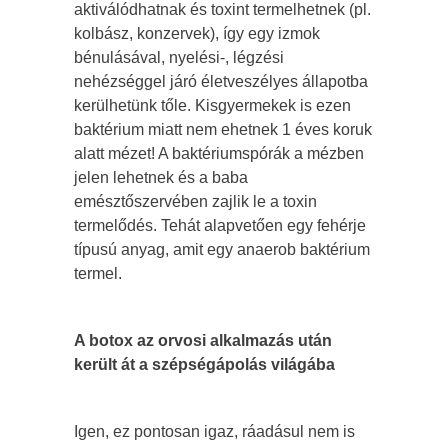
aktiválódhatnak és toxint termelhetnek (pl.
kolbász, konzervek), így egy izmok
bénulásával, nyelési-, légzési
nehézséggel járó életveszélyes állapotba
kerülhetünk tőle. Kisgyermekek is ezen
baktérium miatt nem ehetnek 1 éves koruk
alatt mézet! A baktériumspórák a mézben
jelen lehetnek és a baba
emésztőszervében zajlik le a toxin
termelődés. Tehát alapvetően egy fehérje
típusú anyag, amit egy anaerob baktérium
termel.
A botox az orvosi alkalmazás után
került át a szépségápolás világába
Igen, ez pontosan igaz, ráadásul nem is