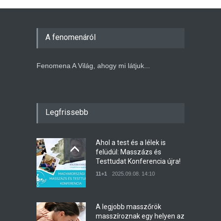
A fenomenáról
Fenomena A Világ, ahogy mi látjuk...
Legfrissebb
Ahol a test és a lélek is
felüdül: Masszázs és
Testtudat Konferencia újra!
11+1
2025.09.08. 14:10
A legjobb masszőrök
masszíroznak egy helyen az