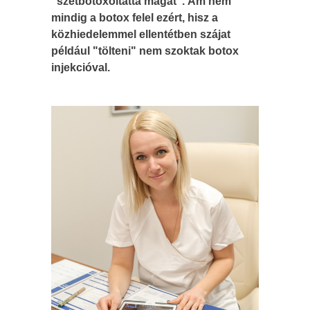
"szétbotoxoltatta magát". Ám nem
mindig a botox felel ezért, hisz a
közhiedelemmel
ellentétben szájat
például "tölteni" nem szoktak botox
injekcióval.