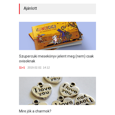
Ajánlott
Szupercuki mesekönyv jelent meg (nem) csak
ovisoknak
11+1
2019.02.02. 14:12
Mire jók a charmok?