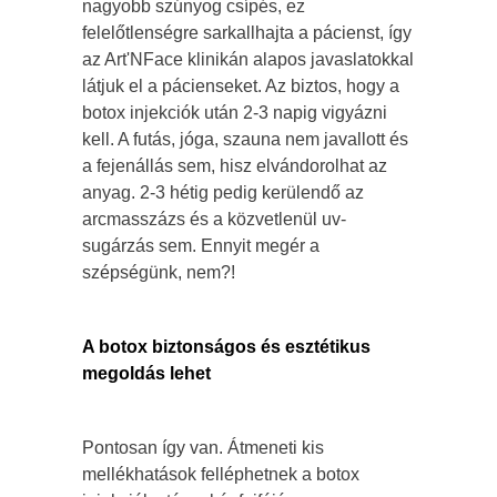
nagyobb szúnyog csípés, ez
felelőtlenségre sarkallhajta a pácienst, így
az Art'NFace klinikán alapos javaslatokkal
látjuk el a pácienseket. Az biztos, hogy a
botox injekciók után 2-3 napig vigyázni
kell. A futás, jóga, szauna nem javallott és
a fejenállás sem, hisz elvándorolhat az
anyag. 2-3 hétig pedig kerülendő az
arcmasszázs és a közvetlenül uv-
sugárzás sem. Ennyit megér a
szépségünk, nem?!
A botox biztonságos és esztétikus
megoldás lehet
Pontosan így van. Átmeneti kis
mellékhatások felléphetnek a botox