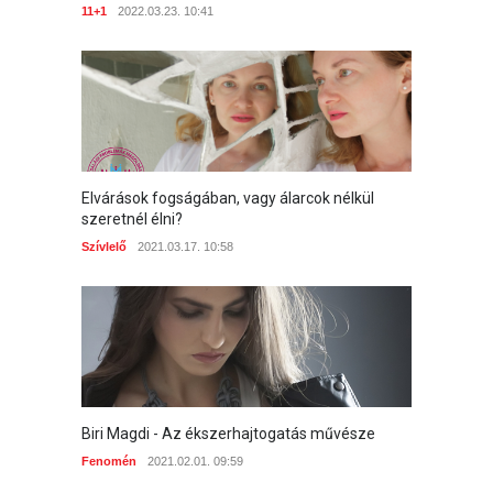
11+1
2022.03.23. 10:41
Elvárások fogságában, vagy álarcok nélkül
szeretnél élni?
Szívlelő
2021.03.17. 10:58
Biri Magdi - Az ékszerhajtogatás művésze
Fenomén
2021.02.01. 09:59