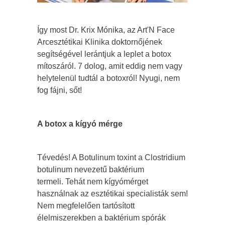
Így most Dr. Krix Mónika, az Art'N Face
Arcesztétikai Klinika doktornőjének
segítségével lerántjuk a leplet a botox
mítoszáról. 7 dolog, amit eddig nem vagy
helytelenül tudtál a botoxról! Nyugi, nem
fog fájni, sőt!
A botox a kígyó mérge
Tévedés! A Botulinum toxint a Clostridium
botulinum nevezetű baktérium
termeli. Tehát nem kígyómérget
használnak az esztétikai specialisták sem!
Nem megfelelően tartósított
élelmiszerekben a baktérium spórák