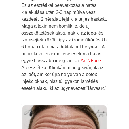
Ez az esztétikai beavatkozás a hatás
kialakulása után 2-3 nap múlva veszi
kezdetét, 2 hét alatt fejti ki a teljes hatását.
Maga a toxin nem bomlik le, de új
összeköttetések alakulnak ki az ideg- és
izomsejtek között, így az izomműködés kb.
6 hónap után maradéktalanul helyreáll. A
botox kezelés ismétlése esetén a hatás
egyre hosszabb ideig tart, az
Art'NFace
Arcesztétikai Klinikán mindig kivárjuk azt
az időt, amikor újra helye van a botox
injekcióknak, hisz túl gyakori ismétlés
esetén alakul ki az úgynevezett "lárvaarc".