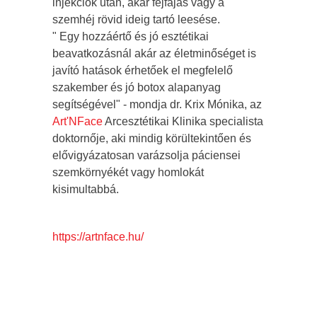
injekciók után, akár fejfájás vagy a
szemhéj rövid ideig tartó leesése.
" Egy hozzáértő és jó esztétikai
beavatkozásnál akár az életminőséget is
javító hatások érhetőek el megfelelő
szakember és jó botox alapanyag
segítségével" - mondja dr. Krix Mónika, az
Art'NFace
Arcesztétikai Klinika specialista
doktornője, aki mindig körültekintően és
elővigyázatosan varázsolja páciensei
szemkörnyékét vagy homlokát
kisimultabbá.
https://artnface.hu/