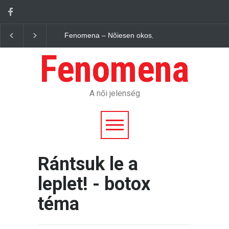
– Nõiesen okos, okosan nõies
Fenomena – A Világ, ahogy mi lá
Fenomena
A női jelenség
Rántsuk le a
leplet! - botox
téma