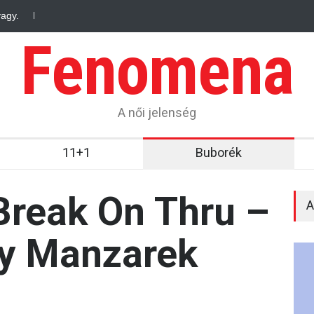
vagy.
Fenomena – Egyedi, mint mi, nõk, mindannyian
Fenomena – 
Fenomena
A női jelenség
11+1
Buborék
Break On Thru –
A
ay Manzarek