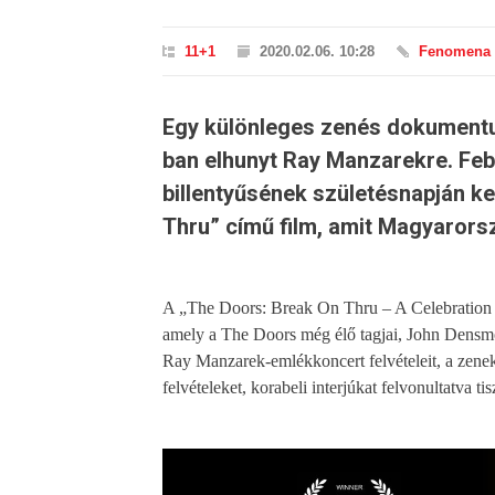
11+1
2020.02.06. 10:28
Fenomena
Egy különleges zenés dokumentu
ban elhunyt Ray Manzarekre. Feb
billentyűsének születésnapján k
Thru” című film, amit Magyarorsz
A „The Doors: Break On Thru – A Celebration
amely a The Doors még élő tagjai, John Densmo
Ray Manzarek-emlékkoncert felvételeit, a zeneka
felvételeket, korabeli interjúkat felvonultatva t