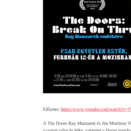
Előzetes:
https://www.youtube.com/watch?
v=V
A The Doors Ray Manzarek és Jim Morrison Veni
a csapat szíve és lelke, valamint a Doors magá