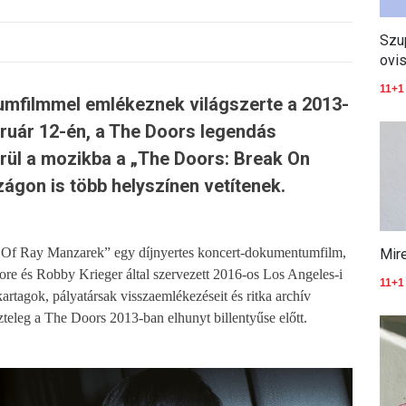
Szu
ovi
11+1
mfilmmel emlékeznek világszerte a 2013-
ruár 12-én, a The Doors legendás
erül a mozikba a „The Doors: Break On
ágon is több helyszínen vetítenek.
 Of Ray Manzarek” egy díjnyertes koncert-dokumentumfilm,
Mir
re és Robby Krieger által szervezett 2016-os Los Angeles-i
11+1
rtagok, pályatársak visszaemlékezéseit és ritka archív
iszteleg a The Doors 2013-ban elhunyt billentyűse előtt.