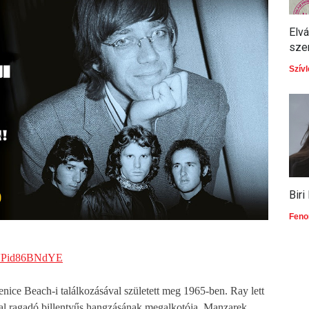
Elvá
szer
Szívl
Bir
Fen
Pid86BNdYE
ce Beach-i találkozásával született meg 1965-ben. Ray lett
val ragadó billentyűs hangzásának megalkotója. Manzarek