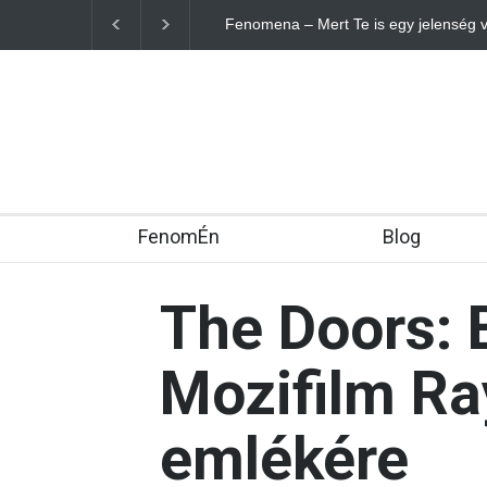
Fenomena – Mert Te is egy jelenség 
FenomÉn
Blog
The Doors: 
Mozifilm R
emlékére