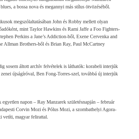
 a blues, a bossa nova és megannyi más stílus ötvözéséből.
kusok megszólaltatásában John és Robby mellett olyan
adóként, mint Taylor Hawkins és Rami Jaffe a Foo Fighters-
Stephen Perkins a Jane’s Addiction-ből, Exene Cervenka and
e Allman Brothers-ből és Brian Ray, Paul McCartney
g sosem áltott archív felvételek is láthatók: korabeli interjúk
zenei újságíróval, Ben Fong-Torres-szel, továbbá új interjúk
k egyetlen napon – Ray Manzarek születésnapján – február
udapesti Corvin Mozi és Pólus Mozi, a szombathelyi Agora-
vetíti, magyar felirattal.