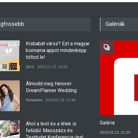
gfrissebb
Galériák
Kisbabát vársz? Ezt a magyar
kismama appot mindenképp
töltsd le!
11+1
2022.11.15. 10:00
Álmodd meg Henivel-
DreamPlanner Wedding
Fenomén
2019.07.19. 13:46
Galéria
Ahol a test és a lélek is
felüdül: Masszázs és
2019.02.12. 11:25
Testtudat Konferencia újra!