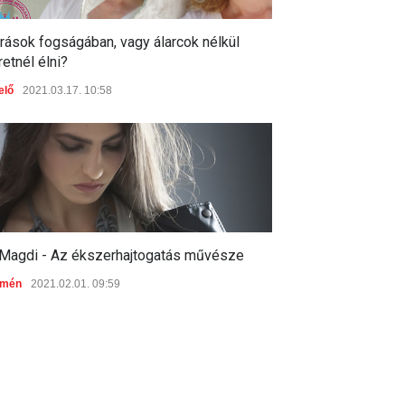
rások fogságában, vagy álarcok nélkül
etnél élni?
elő
2021.03.17. 10:58
i Magdi - Az ékszerhajtogatás művésze
omén
2021.02.01. 09:59