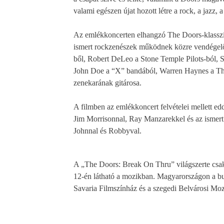
valami egészen újat hozott létre a rock, a jazz,
Az emlékkoncerten elhangzó The Doors-klasszi
ismert rockzenészek működnek közre vendégelő
ből, Robert DeLeo a Stone Temple Pilots-ból, 
John Doe a “X” bandából, Warren Haynes a Th
zenekarának gitárosa.
A filmben az emlékkoncert felvételei mellett eddi
Jim Morrisonnal, Ray Manzarekkel és az ismert 
Johnnal és Robbyval.
A „The Doors: Break On Thru” világszerte csa
12-én látható a mozikban. Magyarországon a b
Savaria Filmszínház és a szegedi Belvárosi Mozi 