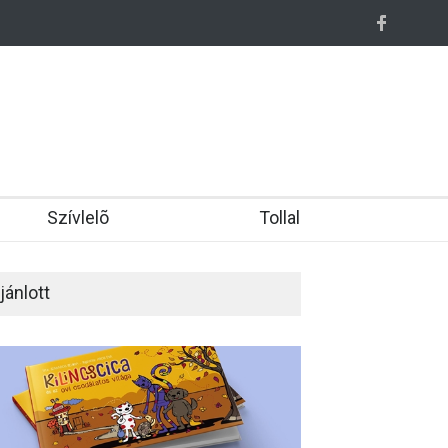
Nõiesen okos, okosan nõies
Fenomena – A Világ, ahogy mi látjuk.
Szívlelõ
Tollal
jánlott