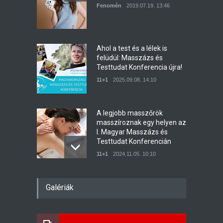
Fenomén
2019.07.19. 13:46
Ahol a test és a lélek is
felüdül: Masszázs és
Testtudat Konferencia újra!
11+1
2025.09.08. 14:10
A legjobb masszőrök
masszíroznak egy helyen az
I. Magyar Masszázs és
Testtudat Konferencián
11+1
2024.11.05. 10:10
Egyedül a párterápián:
Galériák
furcsa vagy felszabadító?
Szívlelő
2025.04.28. 11:33