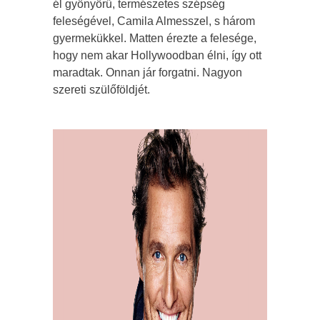
él gyönyörű, természetes szépség
feleségével, Camila Almesszel, s három
gyermekükkel. Matten érezte a felesége,
hogy nem akar Hollywoodban élni, így ott
maradtak. Onnan jár forgatni. Nagyon
szereti szülőföldjét.