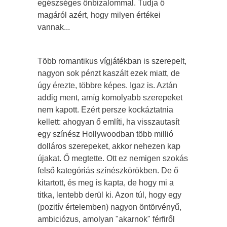
egészséges önbizalommal. Tudja ő
magáról azért, hogy milyen értékei
vannak...
Több romantikus vígjátékban is szerepelt,
nagyon sok pénzt kaszált ezek miatt, de
úgy érezte, többre képes. Igaz is. Aztán
addig ment, amíg komolyabb szerepeket
nem kapott. Ezért persze kockáztatnia
kellett: ahogyan ő említi, ha visszautasít
egy színész Hollywoodban több millió
dolláros szerepeket, akkor nehezen kap
újakat. Ő megtette. Ott ez nemigen szokás
felső kategóriás színészkörökben. De ő
kitartott, és meg is kapta, de hogy mi a
titka, lentebb derül ki. Azon túl, hogy egy
(pozitív értelemben) nagyon öntörvényű,
ambiciózus, amolyan "akarnok" férfiről