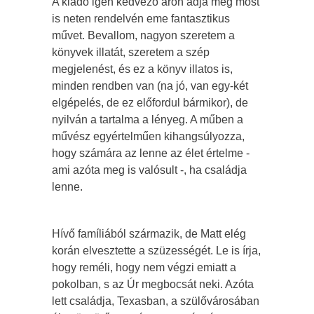
A kiadó igen kedvező áron adja még most
is neten rendelvén eme fantasztikus
művet. Bevallom, nagyon szeretem a
könyvek illatát, szeretem a szép
megjelenést, és ez a könyv illatos is,
minden rendben van (na jó, van egy-két
elgépelés, de ez előfordul bármikor), de
nyilván a tartalma a lényeg. A műben a
művész egyértelműen kihangsúlyozza,
hogy számára az lenne az élet értelme -
ami azóta meg is valósult -, ha családja
lenne.
Hívő famíliából származik, de Matt elég
korán elvesztette a szüzességét. Le is írja,
hogy reméli, hogy nem végzi emiatt a
pokolban, s az Úr megbocsát neki. Azóta
lett családja, Texasban, a szülővárosában