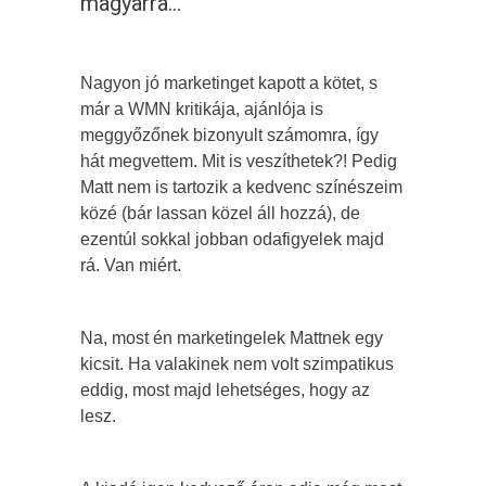
magyarra...
Nagyon jó marketinget kapott a kötet, s
már a WMN kritikája, ajánlója is
meggyőzőnek bizonyult számomra, így
hát megvettem. Mit is veszíthetek?! Pedig
Matt nem is tartozik a kedvenc színészeim
közé (bár lassan közel áll hozzá), de
ezentúl sokkal jobban odafigyelek majd
rá. Van miért.
Na, most én marketingelek Mattnek egy
kicsit. Ha valakinek nem volt szimpatikus
eddig, most majd lehetséges, hogy az
lesz.