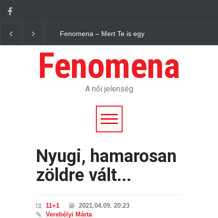
Fenomena – Mert Te is egy jelenség vagy.
Fenomena – 
Fenomena
A női jelenség
Nyugi, hamarosan
zöldre vált...
11+1
2021.04.09. 20:23
Verebélyi Márta