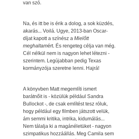
van szó.
Na, és itt be is érik a dolog, a sok küzdés,
akarás... Voilá. Ugye, 2013-ban Oscar-
díjat kapott a színész a
Mielőtt
meghaltam
ért. És rengeteg célja van még.
Cél nélkül nem is nagyon lehet létezni -
szerintem. Legújabban pedig Texas
kormányzója szeretne lenni. Hajrá!
A könyvben Matt megemlíti ismert
barátnőit is - közülük például Sandra
Bullockot -, de csak említést tesz róluk,
hogy például egy filmben játszott velük,
ám semmi kritika, intrika, kidumálás...
Nem tálalja ki a magánéletüket - nagyon
szimpatikus hozzáállás. Meg Camila sem