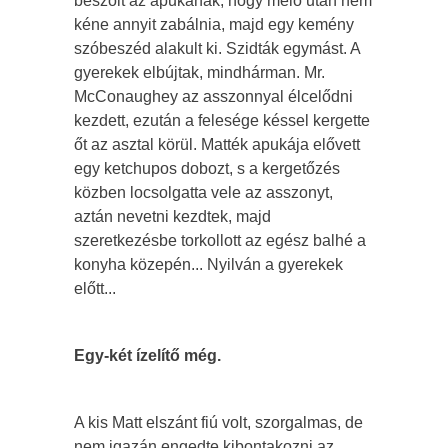
beszólt az apukának, hogy meló után nem
kéne annyit zabálnia, majd egy kemény
szóbeszéd alakult ki. Szidták egymást. A
gyerekek elbújtak, mindhárman. Mr.
McConaughey az asszonnyal élcelődni
kezdett, ezután a felesége késsel kergette
őt az asztal körül. Matték apukája elővett
egy ketchupos dobozt, s a kergetőzés
közben locsolgatta vele az asszonyt,
aztán nevetni kezdtek, majd
szeretkezésbe torkollott az egész balhé a
konyha közepén... Nyilván a gyerekek
előtt...
Egy-két ízelítő még.
A kis Matt elszánt fiú volt, szorgalmas, de
nem igazán engedte kibontakozni az