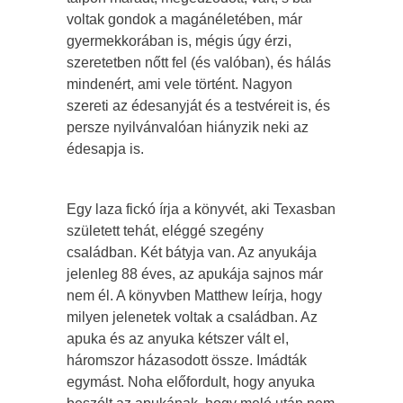
voltak gondok a magánéletében, már
gyermekkorában is, mégis úgy érzi,
szeretetben nőtt fel (és valóban), és hálás
mindenért, ami vele történt. Nagyon
szereti az édesanyját és a testvéreit is, és
persze nyilvánvalóan hiányzik neki az
édesapja is.
Egy laza fickó írja a könyvét, aki Texasban
született tehát, eléggé szegény
családban. Két bátyja van. Az anyukája
jelenleg 88 éves, az apukája sajnos már
nem él. A könyvben Matthew leírja, hogy
milyen jelenetek voltak a családban. Az
apuka és az anyuka kétszer vált el,
háromszor házasodott össze. Imádták
egymást. Noha előfordult, hogy anyuka