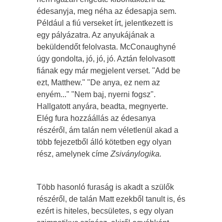
édesanyja, meg néha az édesapja sem.
Például a fiú verseket írt, jelentkezett is
egy pályázatra. Az anyukájának a
beküldendőt felolvasta. McConaughyné
úgy gondolta, jó, jó, jó. Aztán felolvasott
fiának egy már megjelent verset. "Add be
ezt, Matthew." "De anya, ez nem az
enyém..." "Nem baj, nyerni fogsz".
Hallgatott anyára, beadta, megnyerte.
Elég fura hozzáállás az édesanya
részéről, ám talán nem véletlenül akad a
több fejezetből álló kötetben egy olyan
rész, amelynek címe
Zsiványlogika.
Több hasonló furaság is akadt a szülők
részéről, de talán Matt ezekből tanult is, és
ezért is hiteles, becsületes, s egy olyan