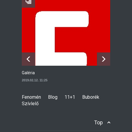
Kisbabát vársz? Ezt a
magyar kismama appot
mindenképp töltsd le!
11+1
2022.11.15. 10:00
Galéria
A 
2019.02.12. 11:25
20
Fenomén
Blog
11+1
Buborék
Szívlelő
Top