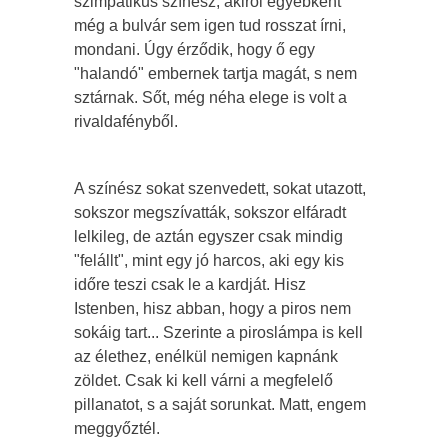
szimpatikus színész, akiről egyébként
még a bulvár sem igen tud rosszat írni,
mondani. Úgy érződik, hogy ő egy
"halandó" embernek tartja magát, s nem
sztárnak. Sőt, még néha elege is volt a
rivaldafényből.
A színész sokat szenvedett, sokat utazott,
sokszor megszívatták, sokszor elfáradt
lelkileg, de aztán egyszer csak mindig
"felállt", mint egy jó harcos, aki egy kis
időre teszi csak le a kardját. Hisz
Istenben, hisz abban, hogy a piros nem
sokáig tart... Szerinte a piroslámpa is kell
az élethez, enélkül nemigen kapnánk
zöldet. Csak ki kell várni a megfelelő
pillanatot, s a saját sorunkat. Matt, engem
meggyőztél.