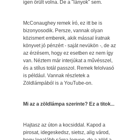
igen örült volna. De a "lányok" sem.
McConaughey remek író, ez itt be is
bizonyosodik. Persze, vannak olyan
közismert emberek, akik mással íratnak
könyvet jó pénzért - saját nevükön -, de az
az érzésem, hogy ez esetben ez nem így
van. Néztem már interjúkat a művésszel,
és a stílus totál passzol. Remek felolvasó
is például. Vannak részletek a
Zöldlámpából is a YouTube-on.
Mi az a zöldlámpa szerinte? Ez a titok...
Hajtasz az úton a kocsiddal. Kapod a
pirosat, idegeskedsz, sietsz, alig várod,
hogy legalább sárga legyen, de a zöld a