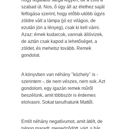
szabad út. Nos, ő úgy áll az élethez saját
felfogása szerint, hogy előbb-utóbb úgyis
zöldre vált a lámpa (jó ez világos, de
ezután jön a lényeg), csak ki kell várni.
Azaz: érnek kudarcok, vannak állóvizek,
de aztán csak kapod a lehetőséget, a
zöldet, és mehetsz tovább. Remek
gondolat.
A könyvben van néhány "közhely" is -
szerintem -, de nem vészes, nem sok. Azt
gondolom, egy igazán remek műről
beszélünk, amit többször is érdemes
elolvasni. Sokat tanulhatunk Mattől.
Említ néhány negatívumot, amit átélt, de
talpon maradt, megedződött, várt, s bár